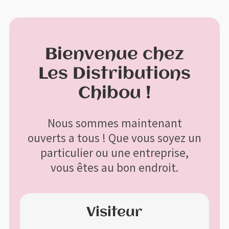
Profitez de la livraison gratuite à l'achat de 200$ et plus avant
X
taxes
Menu
Bienvenue chez
Aller
Aller
à
au
Les Distributions
Accueil
la
contenu
Chibou !
navigation
Bon de commande
Nous sommes maintenant
Boutique
ouverts a tous ! Que vous soyez un
particulier ou une entreprise,
Contactez-nous
vous êtes au bon endroit.
Mon compte
Visiteur
Panier