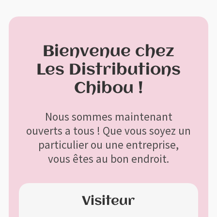
Profitez de la livraison gratuite à l'achat de 200$ et plus avant
X
taxes
Menu
Bienvenue chez
Aller
Aller
à
au
Les Distributions
Accueil
la
contenu
Chibou !
navigation
Bon de commande
Nous sommes maintenant
Boutique
ouverts a tous ! Que vous soyez un
particulier ou une entreprise,
Contactez-nous
vous êtes au bon endroit.
Mon compte
Visiteur
Panier