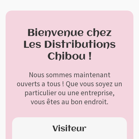
Profitez de la livraison gratuite à l'achat de 200$ et plus avant
X
taxes
Menu
Bienvenue chez
Aller
Aller
à
au
Les Distributions
Accueil
la
contenu
Chibou !
navigation
Bon de commande
Nous sommes maintenant
Boutique
ouverts a tous ! Que vous soyez un
particulier ou une entreprise,
Contactez-nous
vous êtes au bon endroit.
Mon compte
Visiteur
Panier