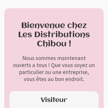
Profitez de la livraison gratuite à l'achat de 200$ et plus avant
X
taxes
Bienvenue chez
Menu
Aller
Aller
Les Distributions
à
au
Accueil
la
contenu
Chibou !
navigation
Bon de commande
Nous sommes maintenant
ouverts a tous ! Que vous soyez un
Boutique
particulier ou une entreprise,
vous êtes au bon endroit.
Contactez-nous
Mon compte
Visiteur
Panier