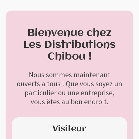
Profitez de la livraison gratuite à l'achat de 200$ et plus avant
X
taxes
Bienvenue chez
Menu
Aller
Aller
Les Distributions
à
au
Accueil
la
contenu
Chibou !
navigation
Bon de commande
Nous sommes maintenant
ouverts a tous ! Que vous soyez un
Boutique
particulier ou une entreprise,
vous êtes au bon endroit.
Contactez-nous
Mon compte
Visiteur
Panier