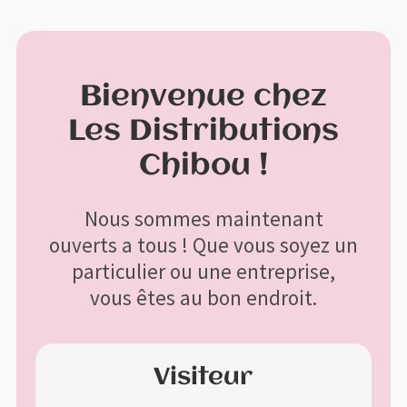
Profitez de la livraison gratuite à l'achat de 200$ et plus avant
X
taxes
Menu
Bienvenue chez
Aller
Aller
à
au
Les Distributions
Accueil
la
contenu
Chibou !
navigation
Bon de commande
Nous sommes maintenant
Boutique
ouverts a tous ! Que vous soyez un
particulier ou une entreprise,
Contactez-nous
vous êtes au bon endroit.
Mon compte
Visiteur
Panier
Guide sur les grandeurs et broderies de base